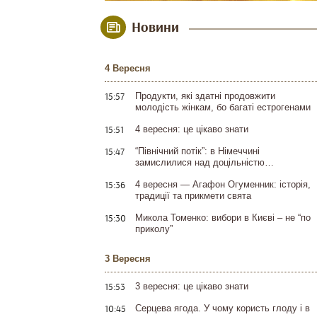
Новини
4 Вересня
15:57
Продукти, які здатні продовжити
молодість жінкам, бо багаті естрогенами
15:51
4 вересня: це цікаво знати
15:47
“Північний потік”: в Німеччині
замислилися над доцільністю…
15:36
4 вересня — Агафон Огуменник: історія,
традиції та прикмети свята
15:30
Микола Томенко: вибори в Києві – не “по
приколу”
3 Вересня
15:53
3 вересня: це цікаво знати
10:45
Серцева ягода. У чому користь глоду і в