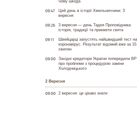
чому шкода
09:47
Цей день в історії Хмельниччини: 3
вересня
09:26
3 вересня — день Тадея Проповідника:
історія, традиції та прикмети свята
09:11
Швейцарці запустять найшвидший тест на
коронавірус. Результат відомий вже за 15
хвилин
09:00
Західні кредитори України попередили ВР
про проблеми з процедурою заміни
Холодницького
2 Вересня
09:00
2 вересня: це цікаво знати