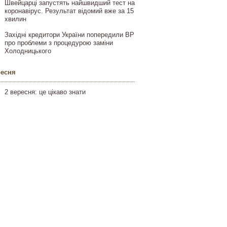
Швейцарці запустять найшвидший тест на
коронавірус. Результат відомий вже за 15
хвилин
Західні кредитори України попередили ВР
про проблеми з процедурою заміни
Холодницького
ресня
2 вересня: це цікаво знати