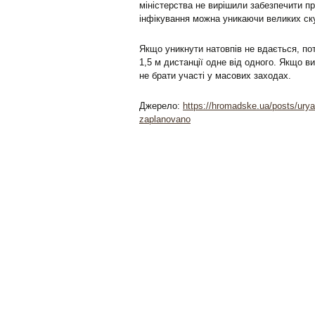
міністерства не вирішили забезпечити пр
інфікування можна уникаючи великих ск
Якщо уникнути натовпів не вдається, п
1,5 м дистанції одне від одного. Якщо 
не брати участі у масових заходах.
Джерело:
https://hromadske.ua/posts/ury
zaplanovano