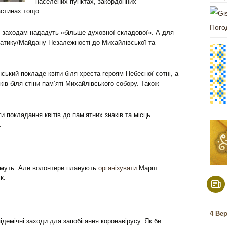
населених пунктах, закордонних
астинах тощо.
Пого
м заходам нададуть «більше духовної складової». А для
щатику/Майдану Незалежності до Михайлівської та
ький покладе квіти біля хреста героям Небесної сотні, а
ів біля стіни пам’яті Михайлівського собору. Також
и покладання квітів до пам’ятних знаків та місць
.
имуть. Але волонтери планують
організувати
Марш
к.
4 Ве
демічні заходи для запобігання коронавірусу. Як би