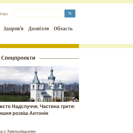
Інфо
Здоров’я
Дозвілля
Область
Спецпроекти
исто Надслуччя. Частина третя:
ишня розкіш Антонін
да у Хмельницькому