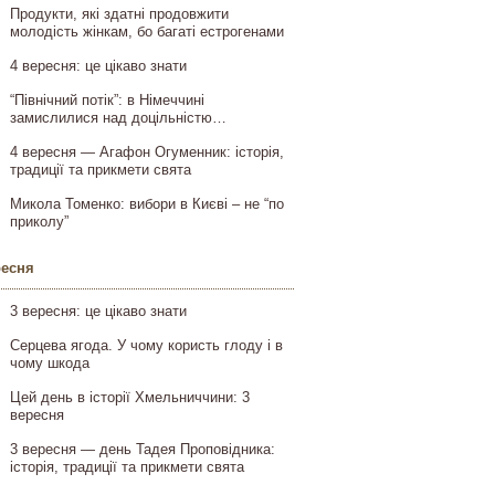
Продукти, які здатні продовжити
молодість жінкам, бо багаті естрогенами
4 вересня: це цікаво знати
“Північний потік”: в Німеччині
замислилися над доцільністю…
4 вересня — Агафон Огуменник: історія,
традиції та прикмети свята
Микола Томенко: вибори в Києві – не “по
приколу”
ресня
3 вересня: це цікаво знати
Серцева ягода. У чому користь глоду і в
чому шкода
Цей день в історії Хмельниччини: 3
вересня
3 вересня — день Тадея Проповідника:
історія, традиції та прикмети свята