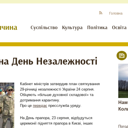
Головна
Суспільство
Культура
Політика
Освіта
на День Незалежності
Кабінет міністрів затвердив план святкування
29-річниці незалежності України 24 серпня.
Обіцяють «більше духовної складової» та
дотримання карантину.
Нам
Про це
передає
пресслужба уряду.
Кол
На День прапора, 23 серпня, відбудуться
церемонії підняття прапора в Києві, інших
Пого