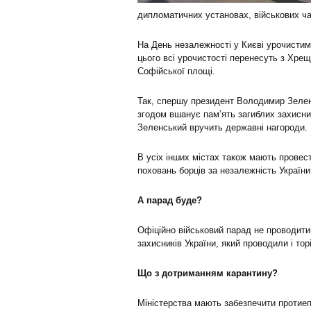
дипломатичних установах, військових ч
На День незалежності у Києві урочисти
цього всі урочистості перенесуть з Хре
Софійської площі.
Так, спершу президент Володимир Зеленс
згодом вшанує пам’ять загиблих захисник
Зеленський вручить державні нагороди.
В усіх інших містах також мають провест
поховань борців за незалежність України
А парад буде?
Офіційно військовий парад не проводит
захисників України, який проводили і торі
Що з дотриманням карантину?
Міністерства мають забезпечити протиепі