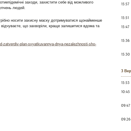
отиепідемічні заходи, захистити себе від можливого
15:57
упчень людей.
15:51
отрібно носити захисну маску дотримуватися щонайменше
ви відчуваєте, що захворіли, краще залишитися вдома та
15:47
15:36
ad-zatverdiv-plan-svyatkuvannya-dnya-nezalezhnosti-sho-
15:30
3 Ве
15:53
10:45
09:47
09:26