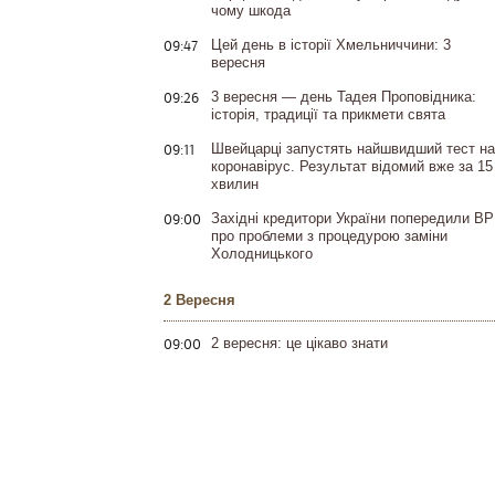
чому шкода
09:47
Цей день в історії Хмельниччини: 3
вересня
09:26
3 вересня — день Тадея Проповідника:
історія, традиції та прикмети свята
09:11
Швейцарці запустять найшвидший тест на
коронавірус. Результат відомий вже за 15
хвилин
09:00
Західні кредитори України попередили ВР
про проблеми з процедурою заміни
Холодницького
2 Вересня
09:00
2 вересня: це цікаво знати