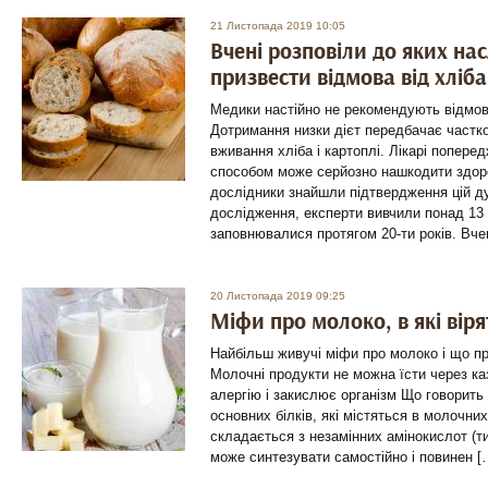
21 Листопада 2019 10:05
Вчені розповіли до яких на
призвести відмова від хліба
Медики настійно не рекомендують відмовл
Дотримання низки дієт передбачає частко
вживання хліба і картоплі. Лікарі попере
способом може серйозно нашкодити здор
дослідники знайшли підтвердження цій ду
дослідження, експерти вивчили понад 13 0
заповнювалися протягом 20-ти років. Вч
20 Листопада 2019 09:25
Міфи про молоко, в які вірят
Найбільш живучі міфи про молоко і що пр
Молочні продукти не можна їсти через каз
алергію і закислює організм Що говорить
основних білків, які містяться в молочних
складається з незамінних амінокислот (ти
може синтезувати самостійно і повинен [