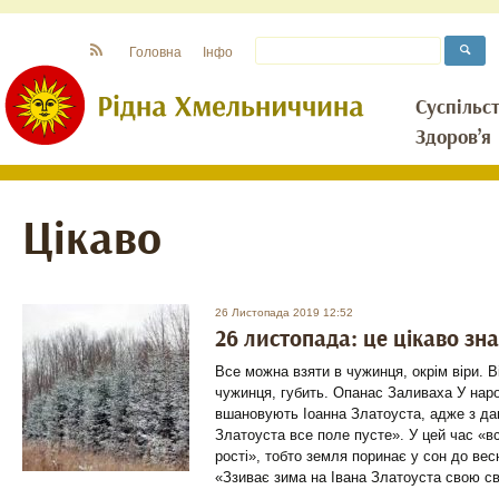
Головна
Інфо
Суспільс
Здоров’я
Цікаво
26 Листопада 2019 12:52
26 листопада: це цікаво зн
Все можна взяти в чужинця, окрім віри. Ві
чужинця, губить. Опанас Заливаха У нар
вшановують Іоанна Златоуста, адже з дав
Златоуста все поле пусте». У цей час «в
рості», тобто земля поринає у сон до вес
«Ззиває зима на Івана Златоуста свою с