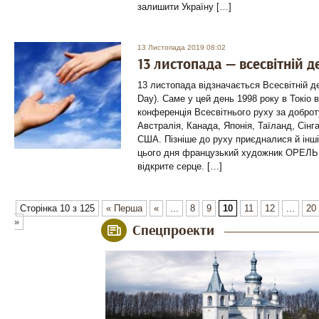
залишити Україну […]
13 Листопада 2019 08:02
13 листопада — всесвітній 
13 листопада відзначається Всесвітній д
Day). Саме у цей день 1998 року в Токіо 
конференція Всесвітнього руху за доброту
Австралія, Канада, Японія, Таїланд, Сінг
США. Пізніше до руху приєдналися й інші
цього дня французький художник ОРЕЛЬ (
відкрите серце. […]
Сторінка 10 з 125
« Перша
«
...
8
9
10
11
12
...
20
»
Спецпроекти