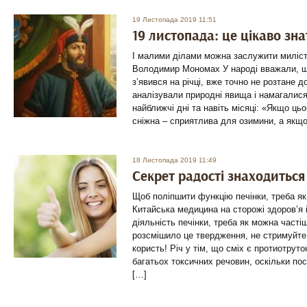
19 Листопада 2019 11:51
19 листопада: це цікаво зн
І малими ділами можна заслужити миліс
Володимир Мономах У народі вважали, що
з’явився на річці, вже точно не розтане д
аналізували природні явища і намагалис
найближчі дні та навіть місяці: «Якщо цьо
сніжна – сприятлива для озимини, а якщо
18 Листопада 2019 11:49
Секрет радості знаходиться 
Щоб поліпшити функцію печінки, треба як
Китайська медицина на сторожі здоров’я 
діяльність печінки, треба як можна часті
розсмішило це твердження, не стримуйте 
користь! Річ у тім, що сміх є протиотру
багатьох токсичних речовин, оскільки по
[…]