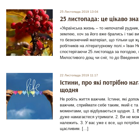
25 Листопада 2019 13:04
25 листопада: це цікаво зн
«Українська жизнь – то непочатий рудник
землею, хоч за його вже брались і такі в
то безконечний матеріал, що тільки ще жд
робітників на літературному полі.» Іван 
спостерігаючи 25 листопада за погодою, 
Милостивого дощ чи сніг, то до Введення
22 Листопада 2019 11:17
Істини, про які потрібно на
щодня
Не робіть життя важчим. Істини, які доп
важчим, сприймати себе таким, який є т
моментами, що відбуваються щодня. 1. В
дуже намагаєтеся утримати. 2. Ви не мож
належить. 3. У вас уже є все, що потрібн
щасливим. […]