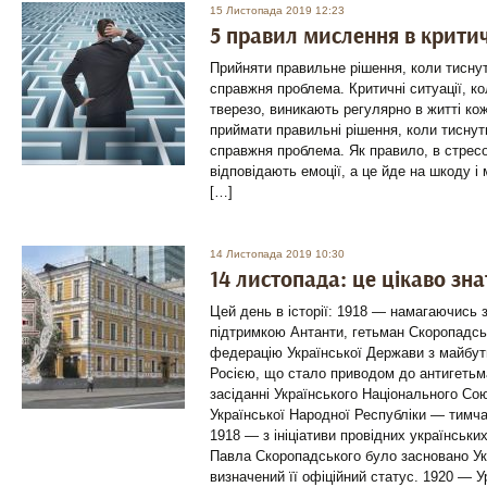
15 Листопада 2019 12:23
5 правил мислення в крити
Прийняти правильне рішення, коли тиснут
справжня проблема. Критичні ситуації, ко
тверезо, виникають регулярно в житті ко
приймати правильні рішення, коли тиснут
справжня проблема. Як правило, в стресо
відповідають емоції, а це йде на шкоду і
[…]
14 Листопада 2019 10:30
14 листопада: це цікаво зн
Цей день в історії: 1918 — намагаючись 
підтримкою Антанти, гетьман Скоропадсь
федерацію Української Держави з майбу
Росією, що стало приводом до антигетьм
засіданні Українського Національного Со
Української Народної Республіки — тимч
1918 — з ініціативи провідних українськ
Павла Скоропадського було засновано Ук
визначений її офіційний статус. 1920 —