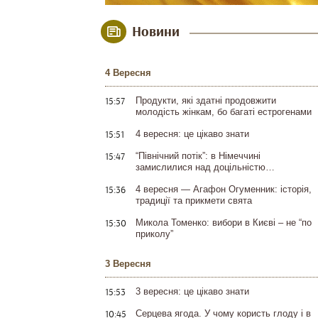
Новини
4 Вересня
15:57
Продукти, які здатні продовжити
молодість жінкам, бо багаті естрогенами
15:51
4 вересня: це цікаво знати
15:47
“Північний потік”: в Німеччині
замислилися над доцільністю…
15:36
4 вересня — Агафон Огуменник: історія,
традиції та прикмети свята
15:30
Микола Томенко: вибори в Києві – не “по
приколу”
3 Вересня
15:53
3 вересня: це цікаво знати
10:45
Серцева ягода. У чому користь глоду і в