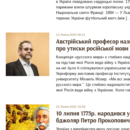
в Україні ліквідовано сердюцькі полки. 1
парижани взяли штурмом королівську укр
Національне свято Франції. 1894 — У Льв
теренах України футбольний матч (між [
14 Липня 2020 08:21
Австрійський професор наз
про утиски російської мови 
Концепція «русского мира» є глибоко нац
на підставі якої Росія веде війну з Укра
на неї було б спілкуватися українською м
Укрінформу висловив професор Інституту
університету Міхаель Мозер. «Ми всі зна
русского мира “. Це глибоко націоналістич
якої Росія веде війну з Україною. Коли го
10 Липня 2020 15:59
10 липня 1775р. народився 
бджоляр Петро Прокопович
Україна з виробництва меду посідає одне 