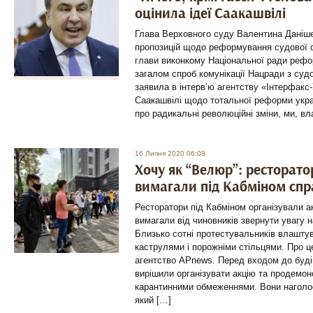
оцінила ідеї Саакашвілі
Глава Верховного суду Валентина Даніше
пропозицій щодо реформування судової с
глави виконкому Національної ради рефор
загалом спроб комунікації Нацради з су
заявила в інтерв’ю агентству «Інтерфакс-
Саакашвілі щодо тотальної реформи украї
про радикальні революційні зміни, ми, вл
16 Липня 2020 06:08
Хочу як “Велюр”: ресторато
вимагали під Кабміном спр
Ресторатори під Кабміном організували а
вимагали від чиновників звернути увагу н
Близько сотні протестувальників влаштув
каструлями і порожніми стільцями. Про ц
агентство APnews. Перед входом до буді
вирішили організувати акцію та продемон
карантинними обмеженнями. Вони наголо
який […]