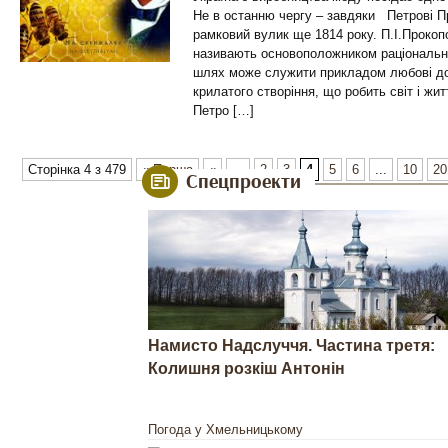
Не в останню чергу – завдяки Петрові П
рамковий вулик ще 1814 року. П.І.Прокоп
називають основоположником раціональн
шлях може служити прикладом любові до 
крилатого створіння, що робить світ і жи
Петро […]
Сторінка 4 з 479
« Перша
«
...
2
3
4
5
6
...
10
20
Спецпроекти
Намисто Надслуччя. Частина третя:
Колишня розкіш Антонін
Погода у Хмельницькому