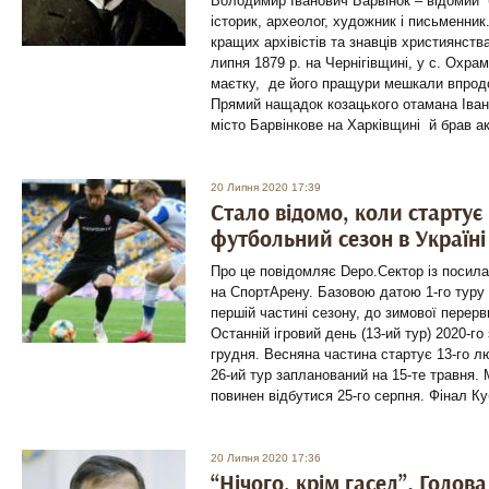
Володимир Іванович Барвінок – відомий б
історик, археолог, художник і письменник
кращих архівістів та знавців християнств
липня 1879 р. на Чернігівщині, у с. Охра
маєтку, де його пращури мешкали впродо
Прямий нащадок козацького отамана Іван
місто Барвінкове на Харківщині й брав а
20 Липня 2020 17:39
Стало відомо, коли стартує
футбольний сезон в Україні
Про це повідомляє Depo.Сектор із посил
на СпортАрену. Базовою датою 1-го туру 
першій частині сезону, до зимової перерви
Останній ігровий день (13-ий тур) 2020-го
грудня. Весняна частина стартує 13-го лю
26-ий тур запланований на 15-те травня.
повинен відбутися 25-го серпня. Фінал Ку
20 Липня 2020 17:36
“Нічого, крім гасел”. Голов