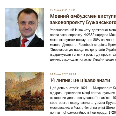
15 Липня 2020 11:11
Мовний омбудсмен виступи
законопроєкту Бужанськог
Уповноважений із захисту державної мов
проти законопроєкту №2362 нардепа Мак
може скасувати норму про 80% навчання
мовою. Джерело: Facebook-сторінка Кре
“Звертаюся до народних депутатів Україн
підтримувати і зняти з розгляду проєкт з
деяких законодавчих актів України щодо 
14 Липня 2020 09:24
14 липня: це цікаво знати
Цей день в історії: 1021 — Митрополит Ки
відкрив і прославив мощі святих руських к
встановив день вшанування їх пам’яті. 
хрестового походу взяли штурмом Єруса
московських військ в битві на річці Шело
політичної самостійності Новгорода. 172