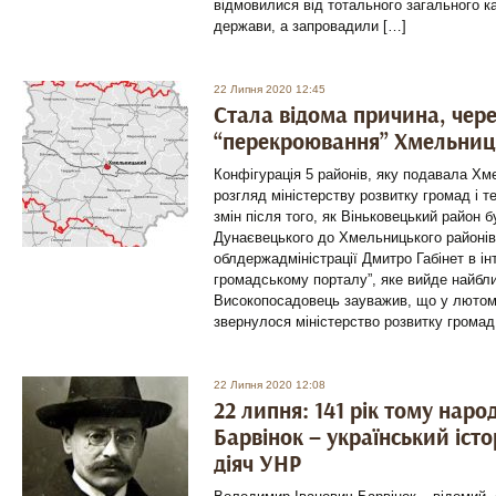
відмовилися від тотального загального ка
держави, а запровадили […]
22 Липня 2020 12:45
Стала відома причина, чере
“перекроювання” Хмельниць
Конфігурація 5 районів, яку подавала Х
розгляд міністерству розвитку громад і т
змін після того, як Віньковецький район 
Дунаєвецького до Хмельницького районів
облдержадміністрації Дмитро Габінет в і
громадському порталу”, яке вийде найбл
Високопосадовець зауважив, що у лютом
звернулося міністерство розвитку громад 
22 Липня 2020 12:08
22 липня: 141 рік тому нар
Барвінок – український іст
діяч УНР