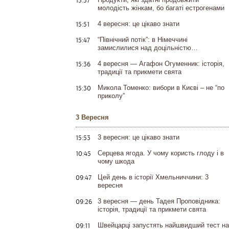
15:57
молодість жінкам, бо багаті естрогенами
15:51
4 вересня: це цікаво знати
15:47
“Північний потік”: в Німеччині
замислилися над доцільністю…
15:36
4 вересня — Агафон Огуменник: історія,
традиції та прикмети свята
15:30
Микола Томенко: вибори в Києві – не “по
приколу”
3 Вересня
15:53
3 вересня: це цікаво знати
10:45
Серцева ягода. У чому користь глоду і в
чому шкода
09:47
Цей день в історії Хмельниччини: 3
вересня
09:26
3 вересня — день Тадея Проповідника:
історія, традиції та прикмети свята
09:11
Швейцарці запустять найшвидший тест на